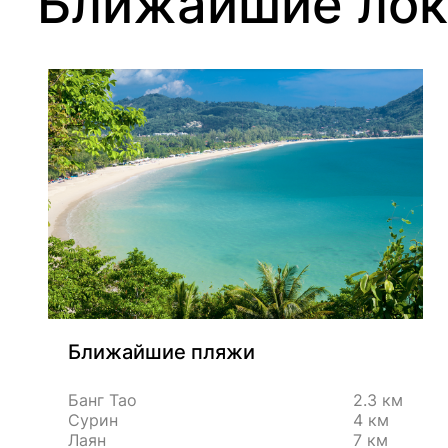
Ближайшие лок
Ближайшие пляжи
Банг Тао
2.3 км
Сурин
4 км
Лаян
7 км