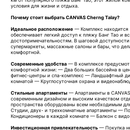
км от популярного пляжа Банг Тао, этот жилой ко
условия для жизни и отдыха.
Почему стоит выбрать CANVAS Cherng Talay?
Идеальное расположение
—
Комплекс находится в
обеспечивает легкий доступ к пляжу Банг Тао и 
достопримечательностям. В шаговой доступности
супермаркеты, массажные салоны и бары, что дел
комфортной.
Современные удобства
—
В комплексе предусмот
комфортной жизни: — Два больших бассейна в це
фитнес-центры и спа-комплекс — Ландшафтный ди
комнатой — Круглосуточная охрана и видеонаблю
Стильные апартаменты
—
Апартаменты в CANVAS 
современным дизайном и высоким качеством отд
пространства оборудованы всем необходимым дл
Студии, двух- и трехкомнатные апартаменты — П
Кондиционеры в каждой комнате — Балкон с видо
Инвестиционная привлекательность
—
Покупка н