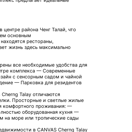
мплекс предлагает идеальные
 центре района Ченг Талай, что
всем основным
 находятся рестораны,
ает жизнь здесь максимально
рены все необходимые удобства для
нтре комплекса — Современные
зайн с сенсорным садом и чайной
дение — Парковка для резидентов
Cherng Talay отличаются
елки. Просторные и светлые жилые
я комфортного проживания: —
олностью оборудованная кухня —
м на море или тропические сады
едвижимости в CANVAS Cherng Talay