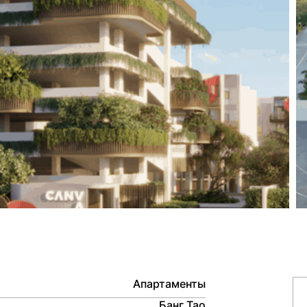
Апартаменты
Банг Тао