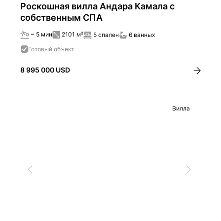
Роскошная вилла Андара Камала c
собственным СПА
~ 5 мин
2101 м²
5 спален
6 ванных
Готовый объект
8 995 000 USD
Вилла