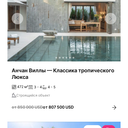
Анчан Виллы — Классика тропического
Люкса
472 м²
3 - 4
4 - 5
Строящийся объект
от 850 000 USD
от 807 500 USD