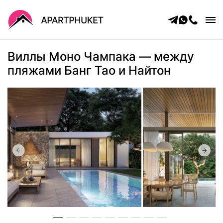
Главная
Виллы Моно Чампака — между
Каталог
пляжами Банг Тао и Найтон
О нас
Управление
Контакты
Блог
ЧаВо
Бесплатный курс по недвижимости
Политика конфиденциальности