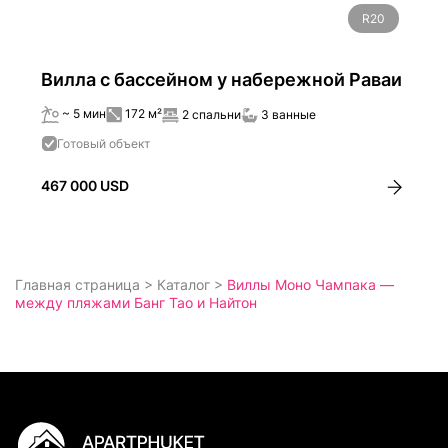
R20
Вилла с бассейном у набережной Раваи
~ 5 мин
172 м²
2 спальни
3 ванные
Готовый объект
467 000 USD
Главная страница
>
Каталог
>
Виллы Моно Чампака —
между пляжами Банг Тао и Найтон