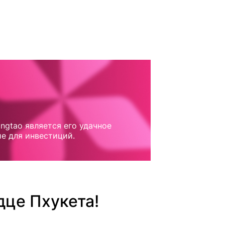
ngtao является его удачное
е для инвестиций.
дце Пхукета!