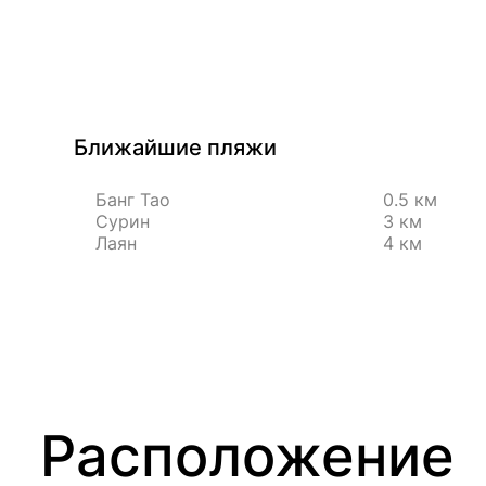
Ближайшие пляжи
Банг Тао
0.5 км
Сурин
3 км
Лаян
4 км
Расположение