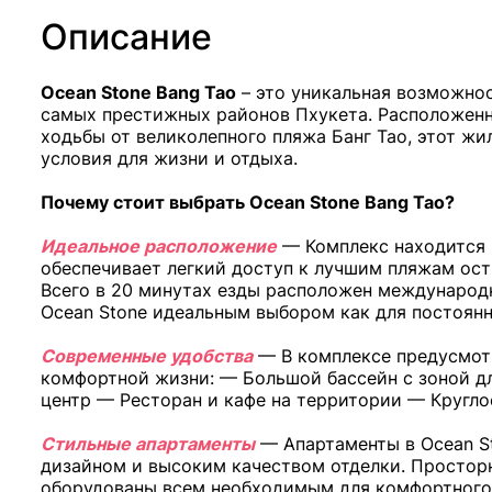
Описание
Ocean Stone Bang Tao
– это уникальная возможнос
самых престижных районов Пхукета. Расположенн
ходьбы от великолепного пляжа Банг Тао, этот ж
условия для жизни и отдыха.
Почему стоит выбрать Ocean Stone Bang Tao?
Идеальное расположение
— Комплекс находится в
обеспечивает легкий доступ к лучшим пляжам остр
Всего в 20 минутах езды расположен международн
Ocean Stone идеальным выбором как для постоянн
Современные удобства
— В комплексе предусмот
комфортной жизни: — Большой бассейн с зоной д
центр — Ресторан и кафе на территории — Кругло
Стильные апартаменты
— Апартаменты в Ocean S
дизайном и высоким качеством отделки. Простор
оборудованы всем необходимым для комфортного