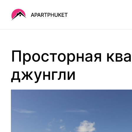
Главная
Каталог
О нас
Просторная ква
Управление
Контакты
Блог
джунгли
ЧаВо
Бесплатный курс по
недвижимости
Политика конфиденциальности