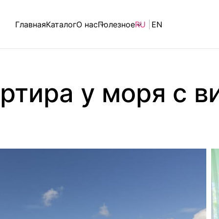
Главная
Каталог
О нас
Полезное
RU
EN
ртира у моря с в