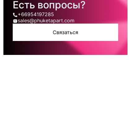
Есть вопросы?
+66954197285
sales@phuketapart.com
Связаться