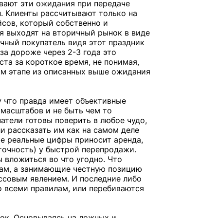
ивают эти ожидания при передаче
. Клиенты рассчитывают только на
йсов, который собственно и
я выходят на вторичный рынок в виде
чный покупатель видя этот праздник
за дороже через 2-3 года это
та за короткое время, не понимая,
бом этапе из описанных выше ожидания
у что правда имеет объективные
масштабов и не быть чем то
тели готовы поверить в любое чудо,
ли рассказать им как на самом деле
ие реальные цифры приносит аренда,
точность) у быстрой перепродажи.
вложиться во что угодно. Что
кам, а занимающие честную позицию
ссовым явлением. И последние либо
о всеми правилам, или перебиваются
ок. Основываясь на ложных и