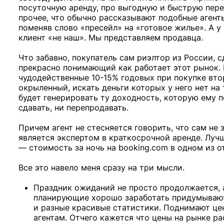
посуточную аренду, про выгодную и быструю пере
прочее, что обычно рассказывают подобные агент
поменяв слово «пресейл» на «готовое жилье». А у
клиент «не наш». Мы представляем продавца.
Что забавно, покупатель сам риэлтор из России, 
прекрасно понимающий как работает этот рынок. Н
чудодейственные 10-15% годовых при покупке вто
окрыленный, искать деньги которых у него нет на т
будет генерировать ту доходность, которую ему п
сдавать, ни перепродавать.
Причем агент не стесняется говорить, что сам не
является экспертом в краткосрочной аренде. Лучш
— стоимость за ночь на booking.com в одном из о
Все это навело меня сразу на три мысли.
Праздник ожиданий не просто продолжается, 
планирующие хорошо заработать придумывают
и разные красивые статистики. Поднимают цен
агентам. Отчего кажется что цены на рынке р