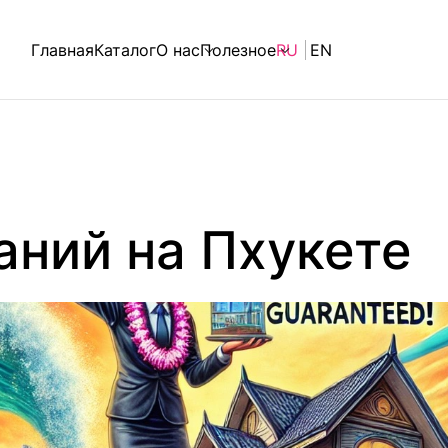
Главная
Каталог
О нас
Полезное
RU
EN
аний на Пхукете