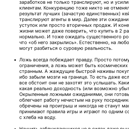
заработков не только транслируют, но и усил
клиентам. Конкуренцию тоже никто не отменял
результат лучших (зачастую единственных) ке
транслируют агенты в мир. Далее эти ожидани
уступок или просто вторичных продаж. И коне
жизни может даже поверить, что купить в 2 ра
нормально. И тоже ожидать существенного рос
что «об него закрылись». Естественно, на лю
могут разбиться о суровую реальность.
Ложь всегда побеждает правду. Просто потом
ограничения, а ложь может быть космических 
странным. А жаждущие быстрой наживы покупа
ибо забыли мозги на границе. То есть даже ес
все обстоит они не захотят это услышать. Как
какая реально доходность (или возможно убы
Окрыленные ложными ожиданиями, они готовы 
облегчает работу нечистым на руку посредни
обречены на проигрыш и никогда не станут ма
принимают правила игры и играют по одним с
с хлеба на воду.
Научить заблуждающихся не в силах даже рын